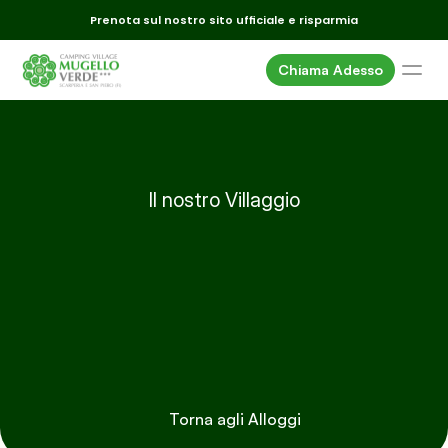
Prenota sul nostro sito ufficiale e risparmia
Chiama Adesso
Alloggi
Piazzole
Servizi
Il nostro Villaggio
Dintorni
Appartamento
Eventi
con
2
camere
da
Offerte
letto
Dove siamo
Gallery
FAQ
Torna agli Alloggi
Email