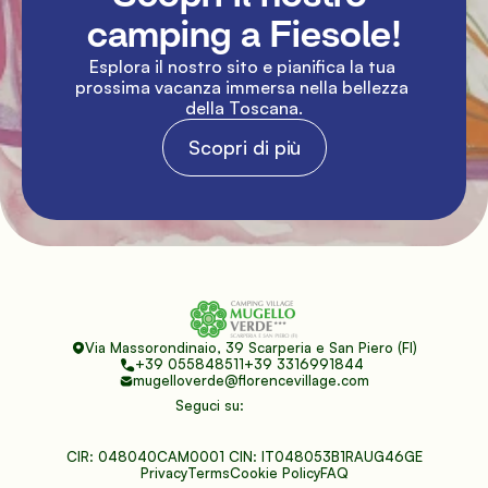
camping a Fiesole!
Esplora il nostro sito e pianifica la tua 
prossima vacanza immersa nella bellezza 
della Toscana.
Scopri di più
Via Massorondinaio, 39 Scarperia e San Piero (FI)
+39 055848511
+39 3316991844 
mugelloverde@florencevillage.com
Seguci su:
CIR: 048040CAM0001 CIN: IT048053B1RAUG46GE
Privacy
Terms
Cookie Policy
FAQ