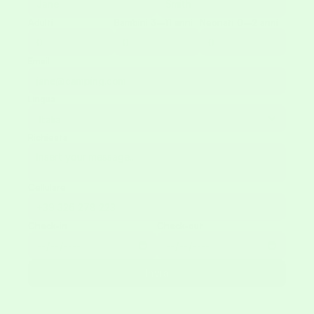
Adulti
Bambini 3–11 anni
Neonati 0–2 anni
Email
Lingua
Richiesta
Cellulare
Check-in
Check-out
Invia